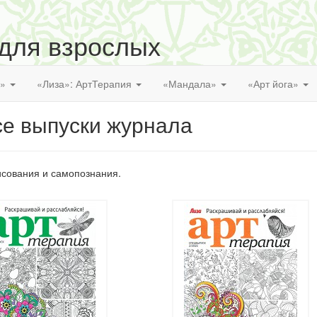
 для взрослых
я»
«Лиза»: АртТерапия
«Мандала»
«Арт йога»
се выпуски журнала
исования и самопознания.