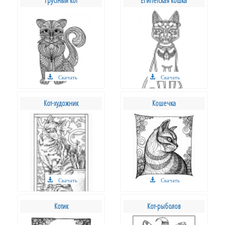
Грустный кот
Египетская кошка
Скачать
Скачать
Кот-художник
Кошечка
Скачать
Скачать
Котик
Кот-рыболов