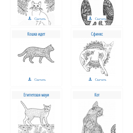
Скачать
Скачать
Кошка идет
Сфинкс
Скачать
Скачать
Египетская мауи
Кот