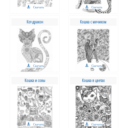
Скачать
Скачать
Кот-дракон
Кошка с мячиком
Скачать
Скачать
Кошка и совы
Кошка в цветах
Скачать
Скачать