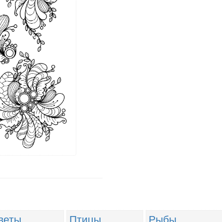
веты
Птицы
Рыбы