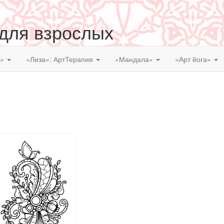
 для взрослых
я»
«Лиза»: АртТерапия
«Мандала»
«Арт йога»