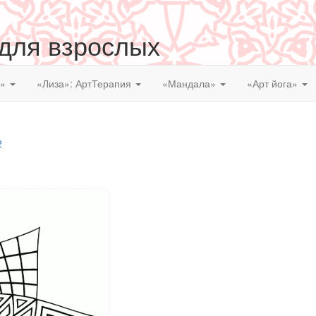
 для взрослых
я»
«Лиза»: АртТерапия
«Мандала»
«Арт йога»
2