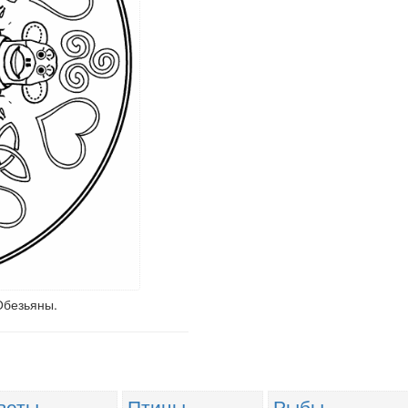
Обезьяны.
веты
Птицы
Рыбы