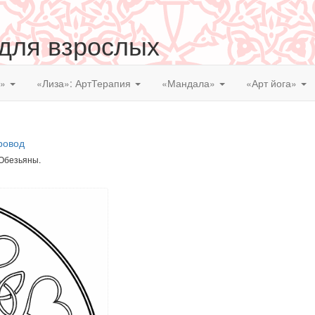
 для взрослых
я»
«Лиза»: АртТерапия
«Мандала»
«Арт йога»
ровод
 Обезьяны.