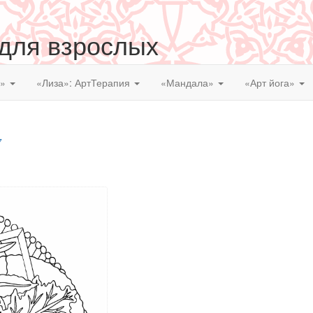
 для взрослых
я»
«Лиза»: АртТерапия
«Мандала»
«Арт йога»
7