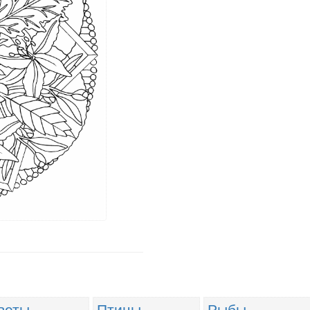
веты
Птицы
Рыбы